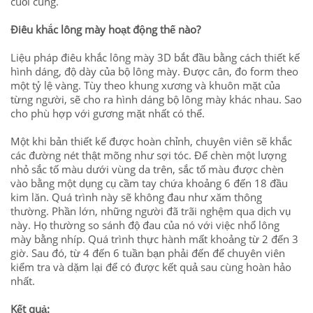
cuối cùng.
Điêu khắc lông mày hoạt động thế nào?
Liệu pháp điêu khắc lông mày
3D
bắt đầu bằng cách thiết kế
hình dáng, độ dày của bộ lông mày. Đ
ược cân, đo form theo
một tỷ lệ vàng. Tùy theo khung xương và khuôn mặt của
từng người, sẽ cho ra hình dáng bộ lông mày khác nhau.
S
ao
cho phù hợp với gương mặt nhất có thể.
Một khi bản thiết kế được hoàn chỉnh, chuyên viên sẽ khắc
các đường nét
thật
m
õ
ng như sợi tóc.
Đ
ể chèn một lượng
nhỏ sắc tố màu dưới vùng da trên,
s
ắc tố màu được chèn
vào bằng một dụng cụ cầm tay chứa khoảng 6 đến 18 đầu
kim lăn. Quá trình này sẽ không đau như xăm thông
thường.
P
hần lớn, những người đã
trãi nghệm
qua
dịch vụ
này. Họ t
hường so sánh độ đau của nó với việc nhổ lông
mày bằng nhíp.
Quá trình thực hành mất khoảng từ 2 đến 3
giờ. Sau đó, từ 4 đến 6 tuần bạn
phải
đến để
chuyên viên
kiểm tra và dặm lại để
có được kết quả
sau cùng
hoàn hảo
nhất.
Kết quả: