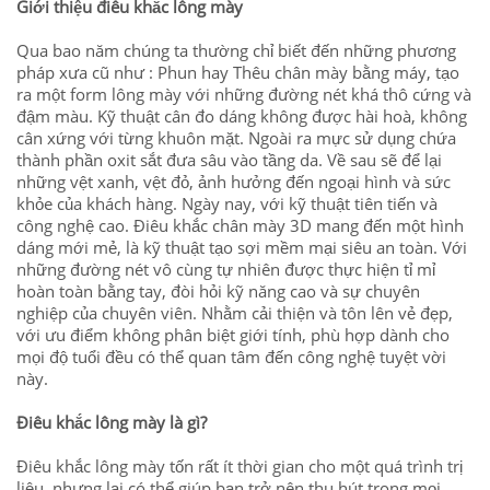
Giới thiệu điêu khắc lông mày
Qua bao năm chúng ta thường chỉ biết đến những phương
pháp xưa cũ như : Phun hay Thêu chân mày bằng máy, tạo
ra một form lông mày với những đường nét khá thô cứng và
đậm màu. Kỹ thuật cân đo dáng không được hài hoà, không
cân xứng với từng khuôn mặt. Ngoài ra mực sử dụng chứa
thành phần oxit sắt đưa sâu vào tầng da. Về sau sẽ để lại
những vệt xanh, vệt đỏ, ảnh hưởng đến ngoại hình và sức
khỏe của khách hàng. Ngày nay, với kỹ thuật tiên tiến và
công nghệ cao. Điêu khắc chân mày 3D mang đến một hình
dáng mới mẻ, là kỹ thuật tạo sợi mềm mại siêu an toàn. Với
những đường nét vô cùng tự nhiên được thực hiện tỉ mỉ
hoàn toàn bằng tay, đòi hỏi kỹ năng cao và sự chuyên
nghiệp của chuyên viên. Nhằm cải thiện và tôn lên vẻ đẹp,
với ưu điểm không phân biệt giới tính, phù hợp dành cho
mọi độ tuổi đều có thể quan tâm đến
công nghệ tuyệt vời
này.
Điêu khắc lông mày là gì?
Điêu khắc lông mày tốn rất ít thời gian cho một quá trình trị
liệu, nhưng lại có thể giúp bạn trở nên thu hút trong mọi