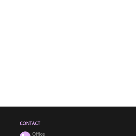
Điêu Khắc Lông Mày Nữ
tìm hiểu thêm
Điêu Khắc Lông Mày Nam
tìm hiểu thêm
CONTACT
Office