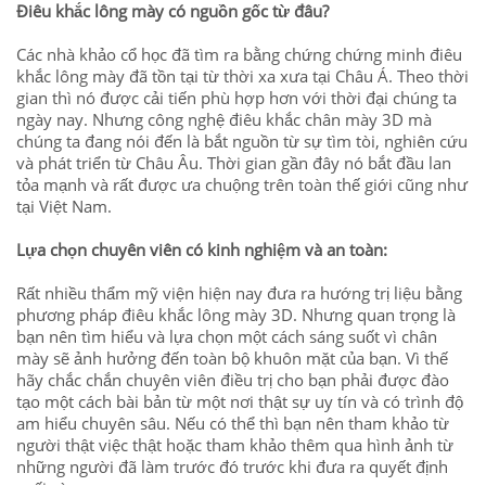
Điêu khắc lông mày có nguồn gốc
từ
đâu?
Các nhà khảo cổ học đã tìm ra bằng chứng chứng minh điêu
khắc lông mày đã tồn tại
từ thời xa xưa tại Châu Á
.
Theo thời
gian thì nó được cải tiến phù hợp hơn với thời đại chúng ta
ngày nay.
Nhưng c
ông nghệ điêu khắc chân mày 3D
mà
chúng ta
đang nói đến là bắt nguồn từ sự tìm tòi, nghiên cứu
và phát triển từ Châu Âu. Thời gian gần đây nó bắt đầu lan
tỏa mạnh và rất được ưa chuộng trên toàn thế giới cũng như
tại Việt Nam.
Lựa chọn chuyên viên có kinh nghiệm và an toàn:
Rất nhiều thẩm mỹ viện hiện nay đưa ra
hướng
trị liệu
bằng
phương pháp
điêu khắc lông mày
3D.
N
hưng quan trọng là
bạn nên tìm hiểu và lựa chọn một cách sáng suốt
vì chân
mày sẽ ảnh hưởng đến toàn bộ khuôn mặt của bạn.
V
ì thế
hãy chắc chắn chuyên viên điều trị cho bạn
phải
được
đào
tạo một cách bài bản từ một nơi thật sự uy tín
và
có trình độ
am hiểu chuyên sâu. Nếu có thể thì bạn nên tham khảo từ
người thật việc thật hoặc tham khảo thêm qua hình ảnh từ
những người đã làm trước đó trước khi đưa ra quyết định