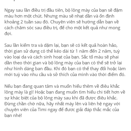
Ngay sau lần điều trị đầu tiên, bộ lông mày của bạn sẽ đậm
màu hơn một chút.
Nhưng m
àu sẽ
nhạt
dần
và ổn định
khoảng 2 tuần
sau đó
. Chuyên viên sẽ h
ướ
ng dẫn bạn về
cách chăm sóc
sau điều trị,
để cho một kết quả như mong
đợi.
Sau lần kiểm tra và dặm lại, bạn sẽ có kết quả
hoàn hảo,
thời gian sử dụng có thể
kéo dài từ
1
năm
đến 2 năm, tuỳ
vào loại da và cách sinh hoạt của bạn. Sắc tố màu sẽ phai
dần
theo thời gian
và bộ lông mày của bạn
có thể
sẽ
trở lại
như hình dáng ban đầu.
Khi đó b
ạn có thể thay đổi hoặc làm
mới tuỳ vào nhu cầu và sở thích của mình vào thời điểm đó.
Nếu bạn đang quan tâm và muốn hiểu thêm về điêu khắc
lông mày là
gì
!
Hoặc bạn đang muốn tìm hiểu
chi tiết hơn
về
sự khác biệt của bộ lông mày sau khi đã được điêu khắc
.
Đừng chần chờ nữa, hãy nhất máy lên và liên hệ ngay với
chuyên viên của Timi ngay để đươc giải đáp thắc mắc của
bạn nhé!