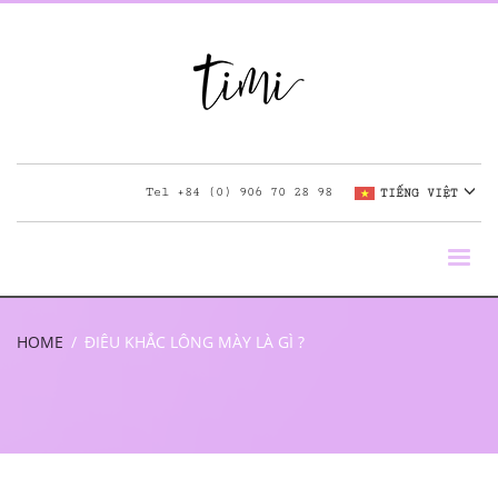
Tel
+84 (0) 906 70 28 98
TIẾNG VIỆT
HOME
ĐIÊU KHẮC LÔNG MÀY LÀ GÌ ?