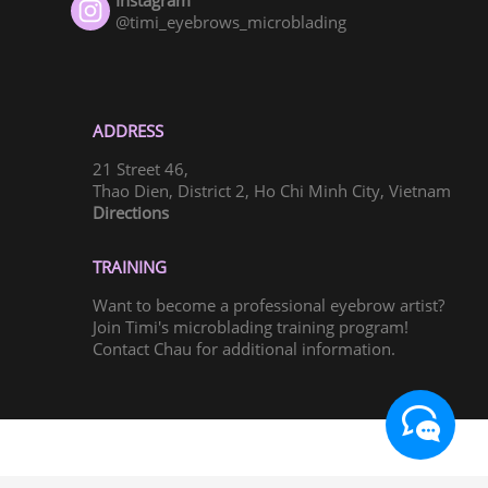
@timi_eyebrows_microblading
ADDRESS
21 Street 46,
Thao Dien, District 2, Ho Chi Minh City, Vietnam
Directions
TRAINING
Want to become a professional eyebrow artist?
Join Timi's microblading training program!
Contact Chau for additional information.