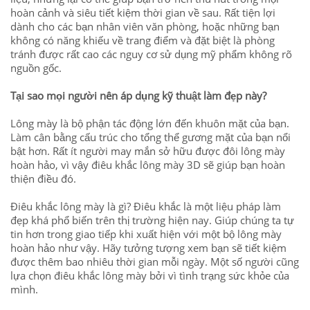
hoàn cảnh và siêu tiết kiệm thời gian về sau. Rất tiện lợi
dành cho các bạn nhân viên văn phòng, hoặc những bạn
không có năng khiếu về trang điểm và đặt biệt là phòng
tránh được rất cao các nguy cơ sử dụng mỹ phẩm không rõ
nguồn gốc.
Tại sao mọi người nên áp dụng kỹ thuật làm đẹp này?
Lông mày là bộ phận tác động lớn đến
khuôn mặt
của bạn.
Làm
cân bằng cấu trúc cho
tổng thể gương mặt
của bạn nổi
bật hơn.
R
ất ít người may mắn s
ở hữu
được
đôi lông mày
hoàn hảo
, vì vậy điêu khắc lông mày 3D sẽ giúp bạn hoàn
thiện điều đó.
Điêu khắc lông mày là gì? Điêu khắc là một liệu pháp làm
đẹp khá phổ biến trên thị trường hiện nay. Giúp chúng ta tự
tin hơn trong giao tiếp khi xuất hiện với một bộ lông mày
hoàn hảo như vậy. Hãy tưởng tượng xem bạn sẽ tiết ki
ệm
được thêm bao nhiêu thời gian mỗi ngày
. Một số người cũng
lựa chọn điêu khắc lông mày bởi vì tình trạng sức khỏe của
mình.